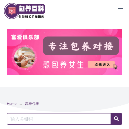
Skip
to
content
Home
高雄包养
Search
Searc
for: