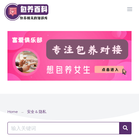
Skip
to
content
Home
安全 & 隐私
Search
Searc
for: