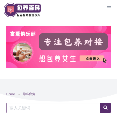
Skip
to
content
Home
隐私疲劳
Search
Searc
for: