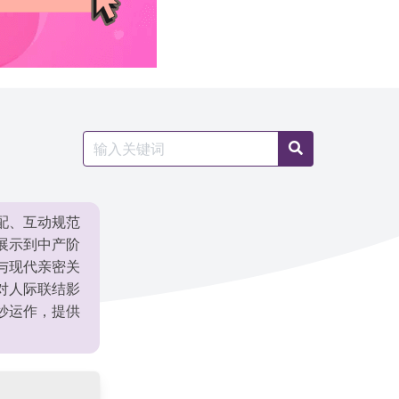
Search
Search
for:
配、互动规范
展示到中产阶
与现代亲密关
对人际联结影
妙运作，提供