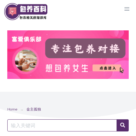
Skip
to
content
Home
金主孤独
Search
Searc
for: