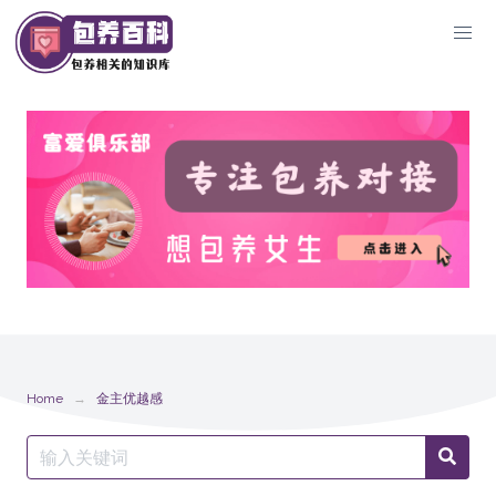
Skip
to
content
Home
金主优越感
Search
Searc
for: