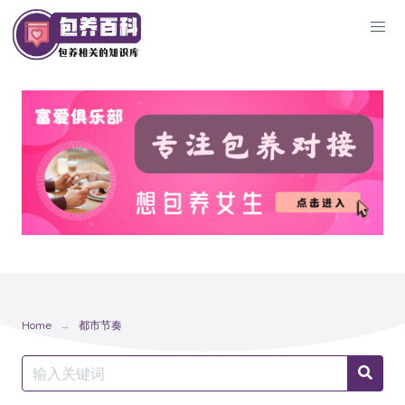
Skip
to
content
Home
都市节奏
Search
Searc
for: