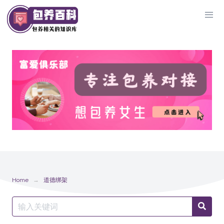
Skip
to
content
Home
道德绑架
Search
Searc
for: