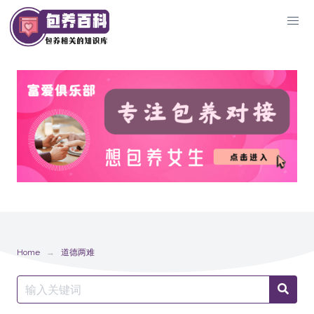
Skip
to
content
Home
道德两难
Search
Searc
for: