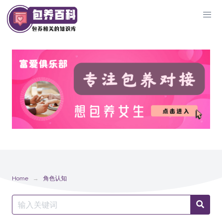
Skip
to
content
Home
角色认知
Search
Searc
for: