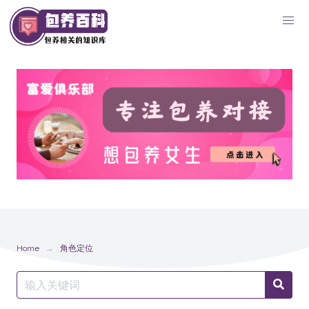
Skip
to
content
Home
角色定位
Search
Searc
for: