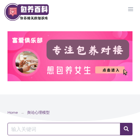
Skip
to
content
Home
舆论心理模型
Search
Searc
for: