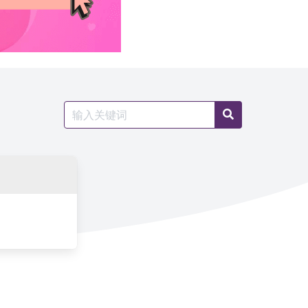
Search
Search
for: