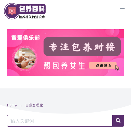
Skip
to
content
Home
自我合理化
Search
Searc
for: