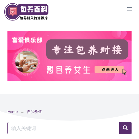
Skip
to
content
Home
自我价值
Search
Searc
for: