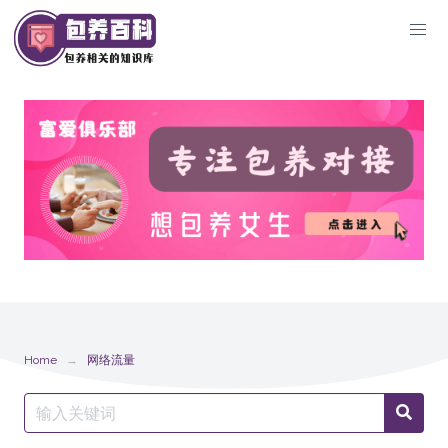
Skip
to
content
Home
网络流量
Search
Searc
for: