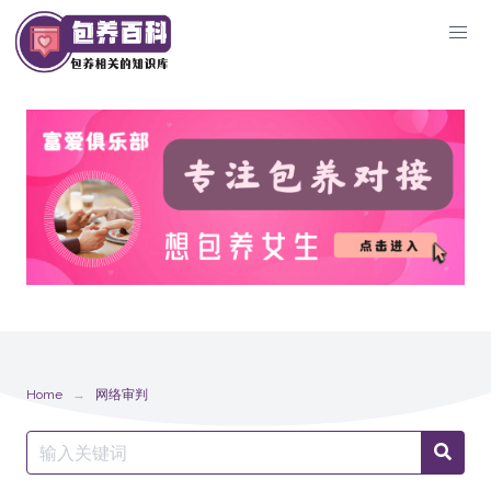
Skip
to
content
Home
网络审判
Search
Searc
for: