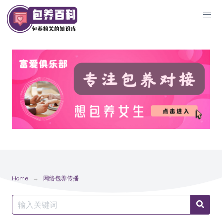
Skip
to
content
Home
网络包养传播
Search
Searc
for: