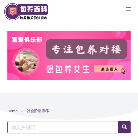
Skip
to
content
Home
社会阶层漂移
Search
Searc
for: