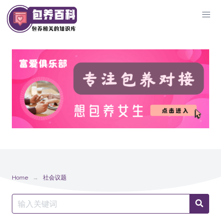
Skip
to
content
Home
社会议题
Search
Searc
for: