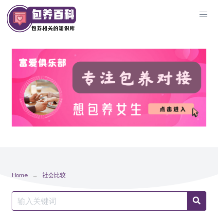
Skip
to
content
Home
社会比较
Search
Searc
for: