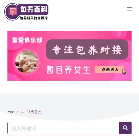
Skip
to
content
Home
社会意义
Search
Searc
for: