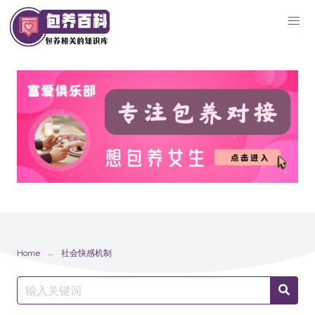
Skip
to
content
Home
社会快感机制
Search
Searc
for: