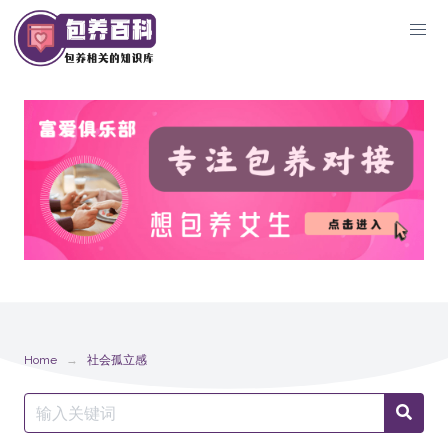
Skip
to
content
Home
社会孤立感
Search
Searc
for: