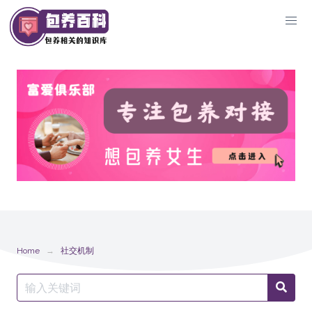
Skip
to
content
Home
社交机制
Search
Searc
for: