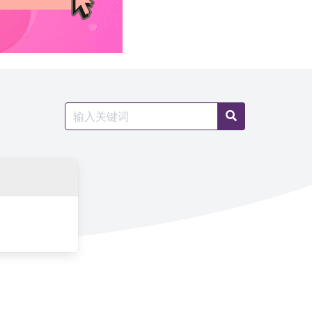
Search
Search
for: