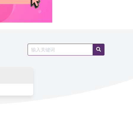
Search
Search
for: