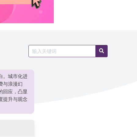
Search
Search
for:
白。城市化进
费与浪漫幻
的回应，凸显
度提升与观念