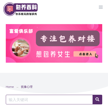
Skip
to
content
Home
犹豫心理
Search
Searc
for: