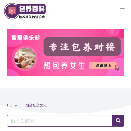
Skip
to
content
Home
烟台社交文化
Search
Searc
for: