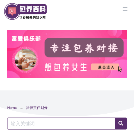
Skip
to
content
Home
法律责任划分
Search
Searc
for: