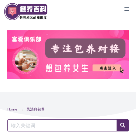
Skip
to
content
Home
民法典包养
Search
Searc
for: