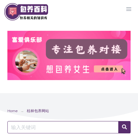
Skip
to
content
Home
桂林包养网站
Search
Searc
for: