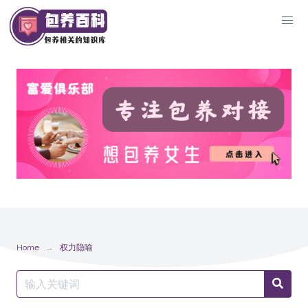
Skip
to
content
Home
权力隐喻
Search
Searc
for: