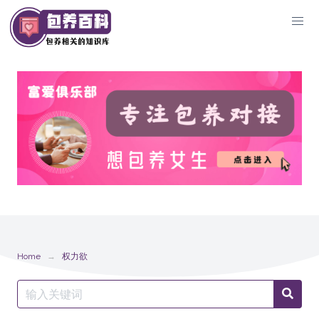
Skip
to
content
Home
权力欲
Search
Searc
for: