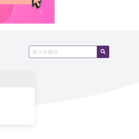
Search
Search
for: