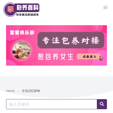
Skip
to
content
Home
文化记忆影响
Search
Searc
for: