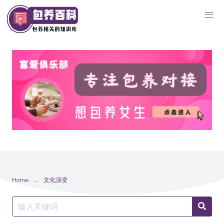
Skip
to
content
Home
文化演变
Search
Searc
for: