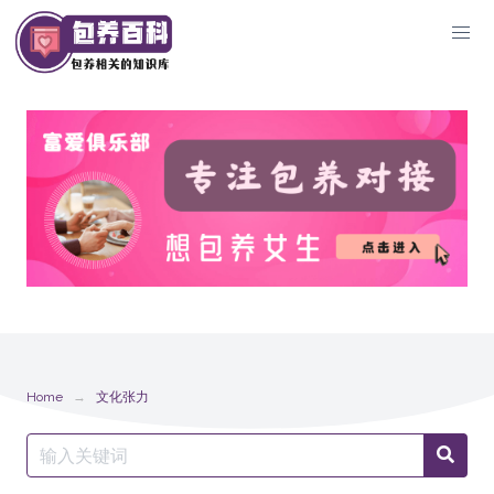
Skip
to
content
Home
文化张力
Search
Searc
for: