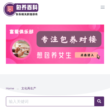
Skip
to
content
Home
文化再生产
Search
Searc
for: