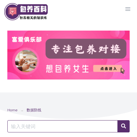
Skip
to
content
Home
数据防线
Search
Searc
for: