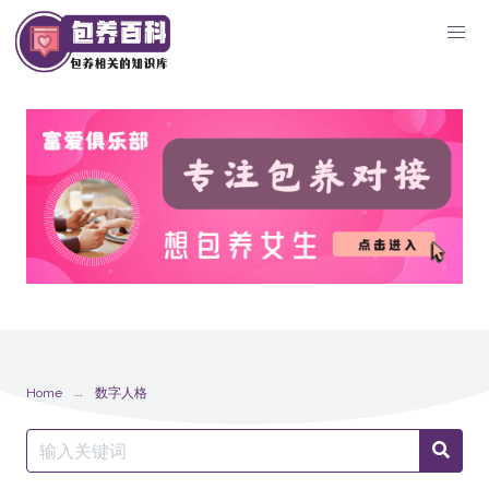
Skip
to
content
Home
数字人格
Search
Searc
for: