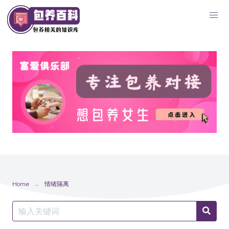
Skip
to
content
Home
情绪隔离
Search
Searc
for: