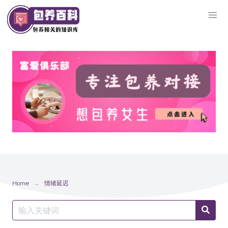
Skip
to
content
Home
情绪延迟
Search
Searc
for: