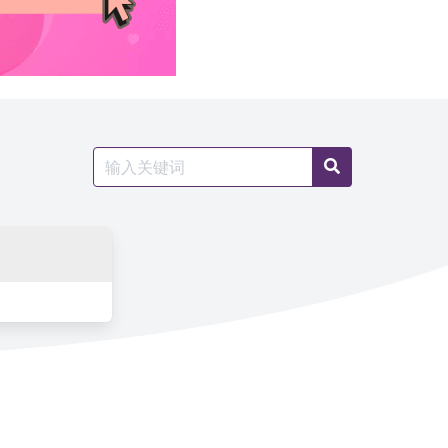
Search
Search
for: