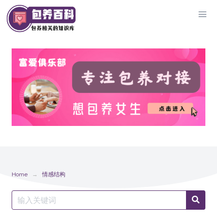
Skip
to
content
Home
情感结构
Search
Searc
for: