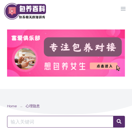
Skip
to
content
Home
心理隐患
Search
Searc
for: