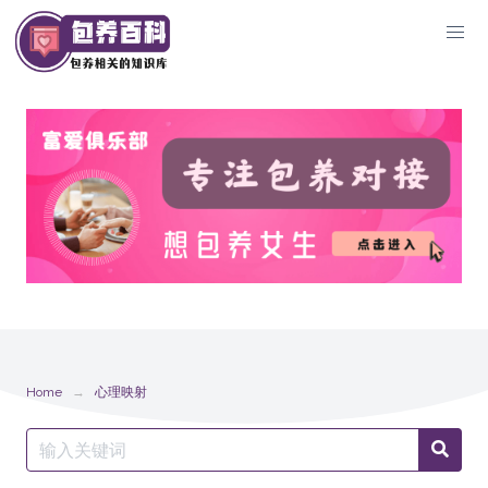
Skip
to
content
Home
心理映射
Search
Searc
for: