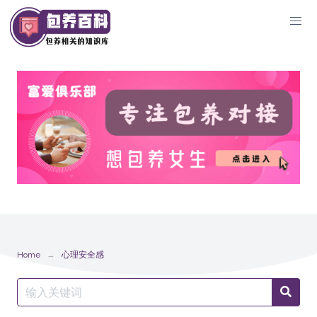
Skip
to
content
Home
心理安全感
Search
Searc
for: