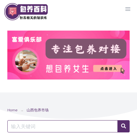
Skip
to
content
Home
山西包养市场
Search
Searc
for: